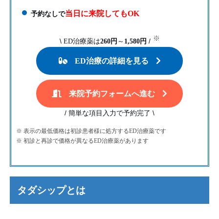
当日に来院してもOK
予約なしで
※
\
/
ED治療薬は
260円
～
1,580円
ED治療の詳細を見る
来院予約フォームへ進む
/
\
簡単な項目入力で予約完了
※ 表示の最低価格は初診患者様に処方するED治療薬です
※ 初診と再診で価格が異なるED治療薬があります
タダシップとは