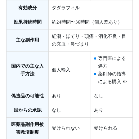
有効成分
タダラフィル
効果持続時間
約24時間〜36時間（個人差あり）
紅潮・ほてり・頭痛・消化不良・目
主な副作用
の充血・鼻づまり
専門医による
国内での主な入
処方
個人輸入
手方法
薬剤師の指導
による購入 ※
偽造品の可能性
あり
なし
国からの承認
なし
あり
医薬品副作用被
受けられない
受けられる
害救済制度