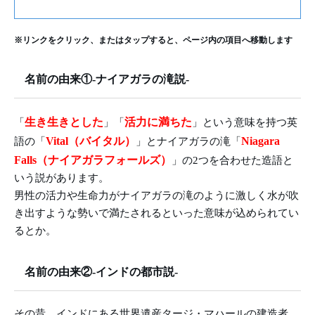
※リンクをクリック、またはタップすると、ページ内の項目へ移動します
名前の由来①-ナイアガラの滝説-
生き生きとした
活力に満ちた
「
」「
」という意味を持つ英
Vital（バイタル）
Niagara
語の「
」とナイアガラの滝「
Falls（ナイアガラフォールズ）
」の2つを合わせた造語と
いう説があります。
男性の活力や生命力がナイアガラの滝のように激しく水が吹
き出すような勢いで満たされるといった意味が込められてい
るとか。
名前の由来②-インドの都市説-
その昔、インドにある世界遺産タージ・マハールの建造者、