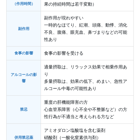
（作用時間）
果の持続時間は若干変動）
副作用が現れやすい
一時的なほてり、紅潮、頭痛、動悸、消化
副作用
不良、腹痛、眼充血、鼻づまりなどの可能
性あり
食事の影響
食事の影響を受ける
適量摂取は、リラックス効果で相乗作用あ
り
アルコールの影
響
多量摂取は、効果の低下、めまい、急性ア
ルコール中毒の可能性あり
重度の肝機能障害の方
禁忌
心血管系障害（心不全や不整脈など）の方
性行為が不適当と考えられる方など
アミオダロン塩酸塩を含む薬剤
併用禁忌薬
硝酸剤（一酸化窒素供与剤）