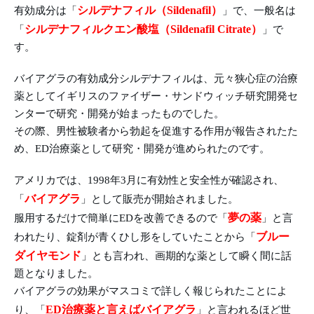
シルデナフィル（Sildenafil）
有効成分は「
」で、一般名は
シルデナフィルクエン酸塩（Sildenafil Citrate）
「
」で
す。
バイアグラの有効成分シルデナフィルは、元々狭心症の治療
薬としてイギリスのファイザー・サンドウィッチ研究開発セ
ンターで研究・開発が始まったものでした。
その際、男性被験者から勃起を促進する作用が報告されたた
め、ED治療薬として研究・開発が進められたのです。
アメリカでは、1998年3月に有効性と安全性が確認され、
バイアグラ
「
」として販売が開始されました。
夢の薬
服用するだけで簡単にEDを改善できるので「
」と言
ブルー
われたり、錠剤が青くひし形をしていたことから「
ダイヤモンド
」とも言われ、画期的な薬として瞬く間に話
題となりました。
バイアグラの効果がマスコミで詳しく報じられたことによ
ED治療薬と言えばバイアグラ
り、「
」と言われるほど世