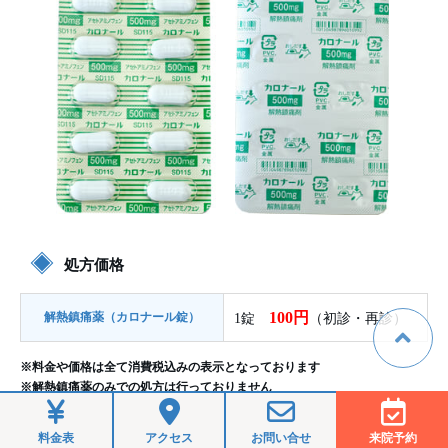
処方価格
100円
解熱鎮痛薬（カロナール錠）
1錠
（初診・再診）
※料金や価格は全て消費税込みの表示となっております
※解熱鎮痛薬のみでの処方は行っておりません
料金表
アクセス
お問い合せ
来院予約