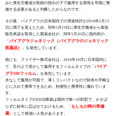
みた厚生労働省が医師の指示の下で服用する環境を早期に整
備する必要があると判断したからなのです。
その後、バイアグラの日本国内での用途特許が2014年5月13
日に満了を迎えたため、同年5月19日に厚生労働省から製造
販売承認を取得した製薬会社が、同年5月26日に国内初の
バイアグラジェネリック（バイアグラのジェネリック
「
医薬品）
」を発売しています。
他にも、ファイザー株式会社は、2016年10月に日本国内に
バイア
て、舌の上で溶かして服用するフィルムタイプの「
グラODフィルム
」を発売しています。
水なしで服用が可能で、薄くコンパクトなので財布や手帳な
どに入れて携帯できるため、利便性と携帯性に優れていま
す。
フィルムタイプのED治療薬は国内で唯一の剤型で、かさば
もしもの時の常備
らずに財布に忍ばせておけるため、「
薬
」として根強い人気があります。