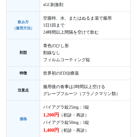
sGC刺激剤
空腹時、水、またはぬるま湯で服用
飲み方
1日1回まで
（服用方法）
24時間以上間隔を空けて飲む
青色のひし形
剤型
割線なし
フィルムコーティング錠
特徴
世界初のED治療薬
服用後の食事は2時間以上空ける
注意点
グレープフルーツ（フラノクマリン類）
バイアグラ錠25mg：1錠
1,200円
（初診・再診）
価格
バイアグラ錠50mg：1錠
1,400円
（初診・再診）