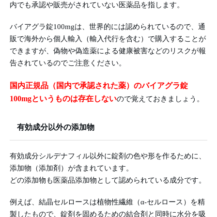
内でも承認や販売がされていない医薬品を指します。
バイアグラ錠100mgは、世界的には認められているので、通
販で海外から個人輸入（輸入代行を含む）で購入することが
できますが、偽物や偽造薬による健康被害などのリスクが報
告されているのでご注意ください。
国内正規品（国内で承認された薬）のバイアグラ錠
100mgというものは存在しない
ので覚えておきましょう。
有効成分以外の添加物
有効成分シルデナフィル以外に錠剤の色や形を作るために、
添加物（添加剤）が含まれています。
どの添加物も医薬品添加物として認められている成分です。
例えば、結晶セルロースは植物性繊維（α-セルロース）を精
製したもので、錠剤を固めるための結合剤と同時に水分を吸