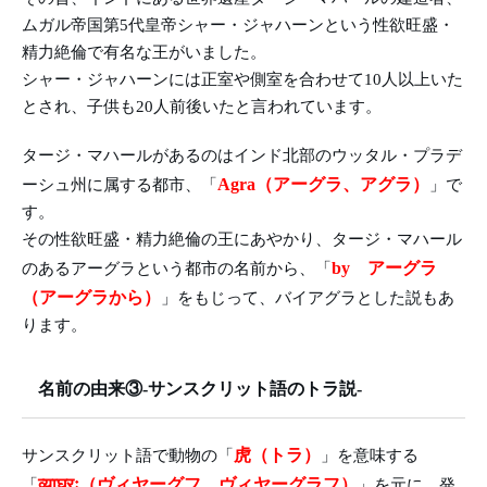
ムガル帝国第5代皇帝シャー・ジャハーンという性欲旺盛・
精力絶倫で有名な王がいました。
シャー・ジャハーンには正室や側室を合わせて10人以上いた
とされ、子供も20人前後いたと言われています。
タージ・マハールがあるのはインド北部のウッタル・プラデ
Agra（アーグラ、アグラ）
ーシュ州に属する都市、「
」で
す。
その性欲旺盛・精力絶倫の王にあやかり、タージ・マハール
by アーグラ
のあるアーグラという都市の名前から、「
（アーグラから）
」をもじって、バイアグラとした説もあ
ります。
名前の由来③-サンスクリット語のトラ説-
虎（トラ）
サンスクリット語で動物の「
」を意味する
व्याघ्रः（ヴィヤーグフ、ヴィヤーグラフ）
「
」を元に、発