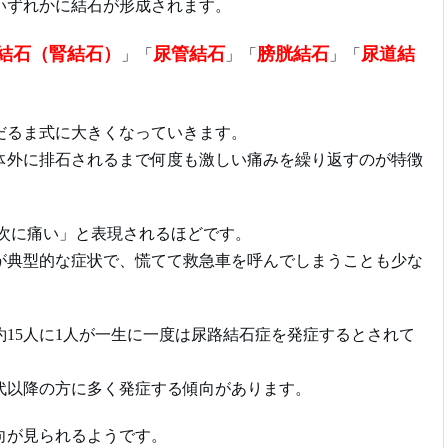
いずれかに結石が形成されます。
結石（腎結石）
尿管結石
膀胱結石
尿道結
」「
」「
」「
だるま式に大きくなっていきます。
体外に排石されるまで何度も激しい痛みを繰り返すのが特徴
の次に痛い」と表現されるほどです。
が典型的な症状で、慌てて救急車を呼んでしまうことも少な
約15人に1人が一生に一度は尿路結石症を発症するとされて
0代以降の方に多く発症する傾向があります。
向が見られるようです。