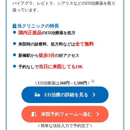
バイアグラ、レビトラ、シアリスなどのED治療薬を取り
扱っています。
当クリニックの特長
国内正規品
のED治療薬を処方
全て無料
来院時の診察料、処方料などは
徒歩3分
新橋駅から
の好アクセス
当日に来院してもOK
予約なしで
※
\
/
ED治療薬は
260円
～
1,580円
ED治療の詳細を見る
来院予約フォームへ進む
/
\
簡単な項目入力で予約完了