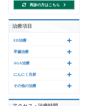
再診の方はこちら
治療項目
ED治療
早漏治療
ED治療 TOP
AGA治療
ED治療の料金
早漏治療 TOP
にんにく注射
バイアグラ
早漏治療の料金
AGA治療 TOP
その他の治療
バイアグラジェネリック
プリリジー
AGA治療の料金
にんにく注射 TOP
バイアグラの基礎知識
レビトラ
早漏の予防方法
プロペシア
にんにく注射の料金
その他の治療 TOP
バイアグラの効果
バイアグラジェネリック
プリリジーの基本知識
（シルデナフィル錠）につ
アクセス・診療時間