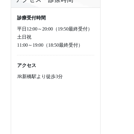
レビトラジェネリック
プロペシアジェネリック
にんにく注射のよくある質
その他の治療の料金
バイアグラの飲み方
レビトラの基本知識
プロペシアの基本知識
いて
問
シアリス
ザガーロ
バイアグラの食事の影響
レビトラの効果
レビトラジェネリック（バ
プロペシアジェネリックの
診療受付時間
ルデナフィル錠）について
基本知識
平日
12:00～20:00（19:50最終受付）
シアリスジェネリック
ザガーロジェネリック
バイアグラの副作用
レビトラの飲み方
シアリスの基礎知識
ザガーロの基本知識
土日祝
11:00～19:00（18:50最終受付）
勃起とは・仕組み
ミノキシジルジェネリック
バイアグラの禁忌
レビトラの食事の影響
シアリスの効果
シアリスジェネリック（タ
ザガーロジェネリックの基
ダラフィル錠）について
本知識
EDの原因
カルプロニウム塩化物外用
バイアグラの市販
レビトラの副作用
シアリスの飲み方
ミノキシジルジェネリック
アクセス
液5%
の基本知識
EDの治し方・改善・予防
レビトラの禁忌
シアリスの副作用
器質性EDの特徴・原因・治
JR新橋駅より徒歩3分
AGA遺伝子検査
し方
カルプロニウム塩化物外用
ED治療薬の偽物
シアリスの禁忌
液5%の基本知識
ヘアケアサプリメント4種セ
心因性EDの特徴・原因・治
AGA遺伝子検査の基本知識
ED治療薬の比較表
シアリスの市販
ット
し方
ED危険度チェッカー
AGAの予防方法
薬剤性EDの特徴・原因薬
ヘアケアサプリメント4種セ
剤・治し方
ットの基本知識
ED治療のよくある質問