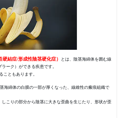
陰茎形成性硬結症/形成性陰茎硬化症）
とは、陰茎海綿体を囲む線
プラーク）ができる疾患です。
ることもあります。
茎海綿体の白膜の一部が厚くなった、線維性の瘢痕組織で
、しこりの部分から陰茎に大きな歪曲を生じたり、形状が歪