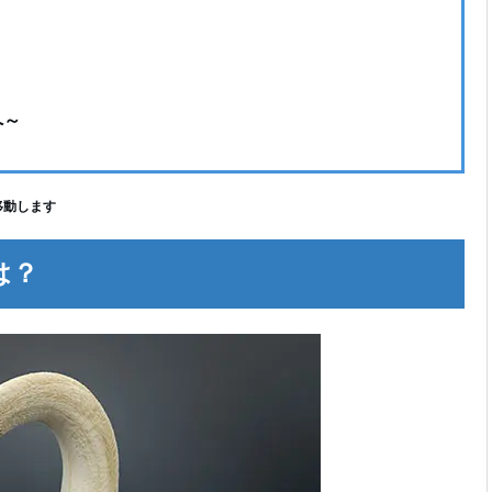
へ～
移動します
は？