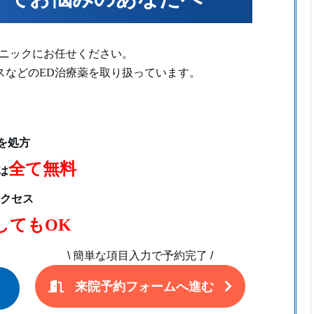
リニックにお任せください。
スなどのED治療薬を取り扱っています。
を処方
全て無料
は
クセス
してもOK
\
簡単な項目入力で予約完了
/
来院予約フォームへ進む