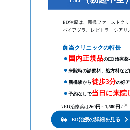
ED治療は、新橋ファーストク
バイアグラ、レビトラ、シアリ
当クリニックの特長
国内正規品
のED治療薬
来院時の診察料、処方料など
徒歩3分
新橋駅から
の好ア
当日に来院
予約なしで
※
\
ED治療薬は
260円
～
1,580円
/
ED治療の詳細を見る