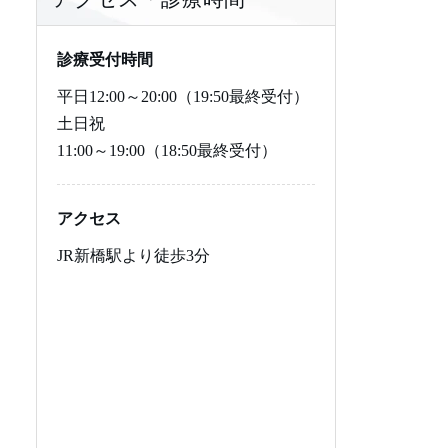
レビトラジェネリック
プロペシアジェネリック
にんにく注射のよくある質
その他の治療の料金
バイアグラの飲み方
レビトラの基本知識
プロペシアの基本知識
いて
問
シアリス
ザガーロ
バイアグラの食事の影響
レビトラの効果
レビトラジェネリック（バ
プロペシアジェネリックの
診療受付時間
ルデナフィル錠）について
基本知識
平日
12:00～20:00（19:50最終受付）
シアリスジェネリック
ザガーロジェネリック
バイアグラの副作用
レビトラの飲み方
シアリスの基礎知識
ザガーロの基本知識
土日祝
11:00～19:00（18:50最終受付）
勃起とは・仕組み
ミノキシジルジェネリック
バイアグラの禁忌
レビトラの食事の影響
シアリスの効果
シアリスジェネリック（タ
ザガーロジェネリックの基
ダラフィル錠）について
本知識
EDの原因
カルプロニウム塩化物外用
バイアグラの市販
レビトラの副作用
シアリスの飲み方
ミノキシジルジェネリック
アクセス
液5%
の基本知識
EDの治し方・改善・予防
レビトラの禁忌
シアリスの副作用
器質性EDの特徴・原因・治
JR新橋駅より徒歩3分
AGA遺伝子検査
し方
カルプロニウム塩化物外用
ED治療薬の偽物
シアリスの禁忌
液5%の基本知識
ヘアケアサプリメント4種セ
心因性EDの特徴・原因・治
AGA遺伝子検査の基本知識
ED治療薬の比較表
シアリスの市販
ット
し方
ED危険度チェッカー
AGAの予防方法
薬剤性EDの特徴・原因薬
ヘアケアサプリメント4種セ
剤・治し方
ットの基本知識
ED治療のよくある質問