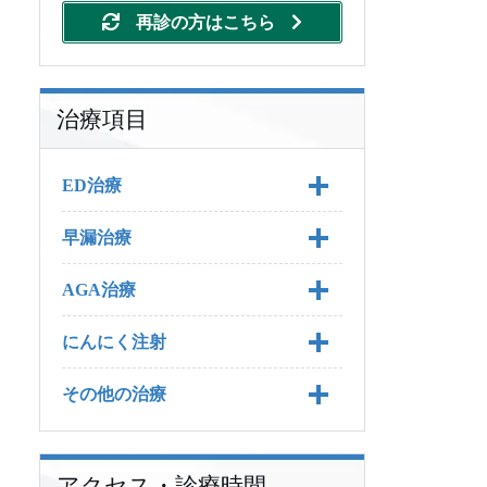
再診の方はこちら
治療項目
ED治療
早漏治療
ED治療 TOP
AGA治療
ED治療の料金
早漏治療 TOP
にんにく注射
バイアグラ
早漏治療の料金
AGA治療 TOP
その他の治療
バイアグラジェネリック
プリリジー
AGA治療の料金
にんにく注射 TOP
バイアグラの基礎知識
レビトラ
早漏の予防方法
プロペシア
にんにく注射の料金
その他の治療 TOP
バイアグラの効果
バイアグラジェネリック
プリリジーの基本知識
（シルデナフィル錠）につ
アクセス・診療時間